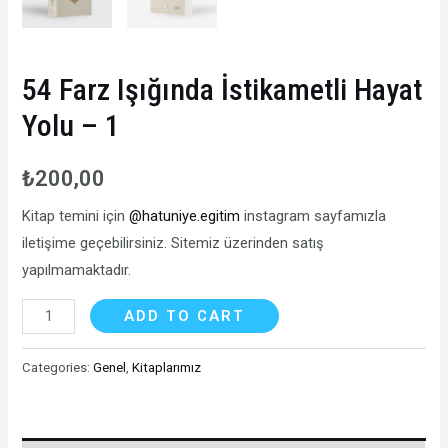
54 Farz Işığında İstikametli Hayat
Yolu – 1
₺
200,00
Kitap temini için
@hatuniye.egitim
instagram sayfamızla
iletişime geçebilirsiniz. Sitemiz üzerinden satış
yapılmamaktadır.
54
ADD TO CART
Farz
Işığında
Categories:
Genel
,
Kitaplarımız
İstikametli
Hayat
Yolu