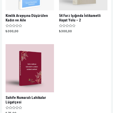
Kimlik Arayışına Düşürülen
54 Farz Işığında İstikametli
Kadın ve Aile
Hayat Yolu – 2
Rated
Rated
₺
300,00
₺
300,00
0
0
out
out
of
of
5
5
Sahife Numaralı Lahikalar
Lügatçesi
Rated