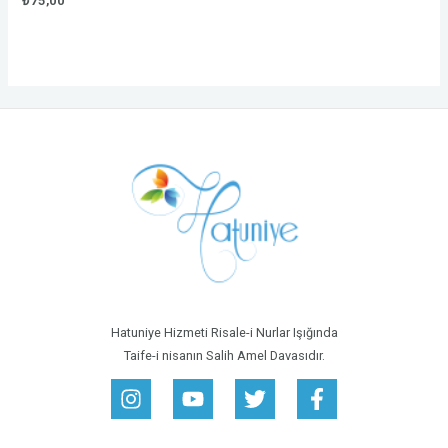
₺
75,00
0
out
of
5
Hatuniye Hizmeti Risale-i Nurlar Işığında
Taife-i nisanın Salih Amel Davasıdır.