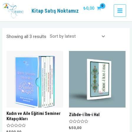
İçeriğe
₺
0,00
Kitap Satış Noktamız
atla
MAI
MEN
Showing all 3 results
Kadın ve Aile Eğitimi Seminer
Zübde-i İlm-i Hal
Kitapçıkları
Rated
₺
50,00
0
Rated
₺
500,00