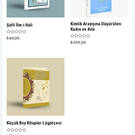
Kimlik Arayışına Düşürülen
Şafiî İlm-i Hali
Kadın ve Aile
Rated
₺
60,00
0
Rated
₺
300,00
out
0
of
out
5
of
5
Küçük Boy Kitaplar Lügatçesi