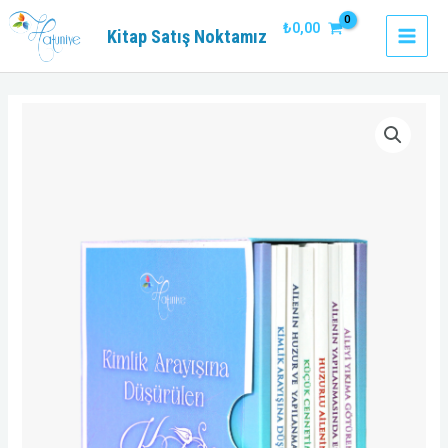
İçeriğe
₺
0,00
Kitap Satış Noktamız
atla
MAI
MEN