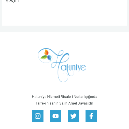
Rated
₺
75,00
0
out
of
5
Hatuniye Hizmeti Risale-i Nurlar Işığında
Taife-i nisanın Salih Amel Davasıdır.