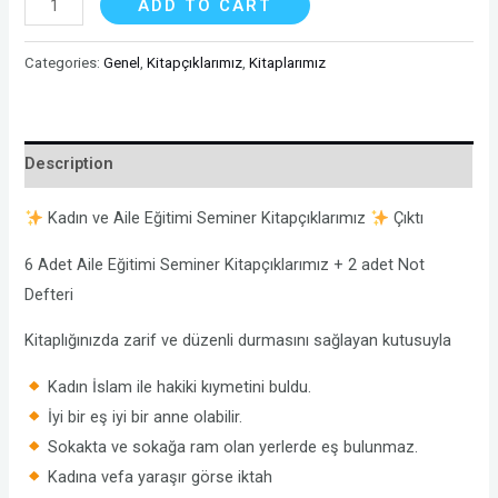
ADD TO CART
ve
Aile
Categories:
Genel
,
Kitapçıklarımız
,
Kitaplarımız
Eğitimi
Seminer
Kitapçıkları
Description
quantity
Kadın ve Aile Eğitimi Seminer Kitapçıklarımız
Çıktı
6 Adet Aile Eğitimi Seminer Kitapçıklarımız + 2 adet Not
Defteri
Kitaplığınızda zarif ve düzenli durmasını sağlayan kutusuyla
Kadın İslam ile hakiki kıymetini buldu.
İyi bir eş iyi bir anne olabilir.
Sokakta ve sokağa ram olan yerlerde eş bulunmaz.
Kadına vefa yaraşır görse iktah